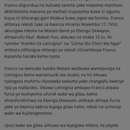
Franco aligundua na kufuata talanta yake mapema maishani,
akithibitisha maneno ya methali inayosema kuwa si vigumu
kujua ni kifaranga gani kitakua kuwa jogoo wa familia. Franco
alifanya rekodi zake za kwanza mnamo Novemba 17, 1953,
akiungwa mkono na Watam Band ya Ebengo Dewayon,
almaarufu Paul. Wakati huo, alikuwa na miaka 15 tu. Ni
nyimbo "Kombo Ya Loningisa" na "Lilima Dis Cheri Wa Ngai"
ambazo zilifungua milango ya rekodi zilizomfanya Franco
kupanda haraka kama nyota.
Franco na wenzake kutoka Watam walikuwa wamejiunga na
Loningisa kama wanamuziki wa studio, na hii ilikuwa
nyongeza muhimu iliyoiweka taaluma yake changajfu kwenye
njia ya mafanikio. Ilikuwa Loningisa ambapo Franco alipata
fursa ya kuonyesha ufundi wake wa gitaa, kama
alivyofundishwa na Ebengo Dewayon, ambaye alimpa fursa
yake ya kwanza kabisa kupiga gitaa halisi, mbali na uchezaji
wake wa kujitengenezea.
Ujuzi wake wa gitaa ulikuwa wa kupigiwa mfano, na yeyote