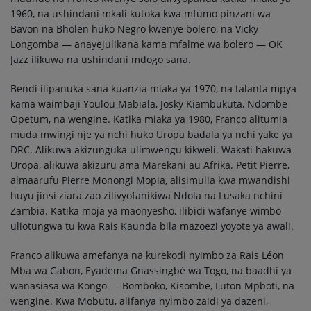
1960, na ushindani mkali kutoka kwa mfumo pinzani wa
Bavon na Bholen huko Negro kwenye bolero, na Vicky
Longomba — anayejulikana kama mfalme wa bolero — OK
Jazz ilikuwa na ushindani mdogo sana.
Bendi ilipanuka sana kuanzia miaka ya 1970, na talanta mpya
kama waimbaji Youlou Mabiala, Josky Kiambukuta, Ndombe
Opetum, na wengine. Katika miaka ya 1980, Franco alitumia
muda mwingi nje ya nchi huko Uropa badala ya nchi yake ya
DRC. Alikuwa akizunguka ulimwengu kikweli. Wakati hakuwa
Uropa, alikuwa akizuru ama Marekani au Afrika. Petit Pierre,
almaarufu Pierre Monongi Mopia, alisimulia kwa mwandishi
huyu jinsi ziara zao zilivyofanikiwa Ndola na Lusaka nchini
Zambia. Katika moja ya maonyesho, ilibidi wafanye wimbo
uliotungwa tu kwa Rais Kaunda bila mazoezi yoyote ya awali.
Franco alikuwa amefanya na kurekodi nyimbo za Rais Léon
Mba wa Gabon, Eyadema Gnassingbé wa Togo, na baadhi ya
wanasiasa wa Kongo — Bomboko, Kisombe, Luton Mpboti, na
wengine. Kwa Mobutu, alifanya nyimbo zaidi ya dazeni,