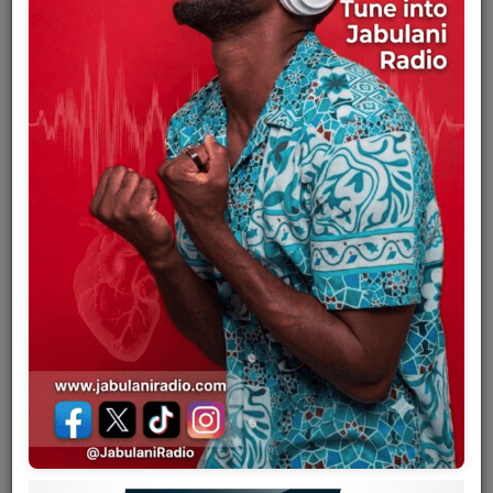
Team
Events
October 12, 2025 - 03:49 AM
Chat
Habari za kifo chake zilisambaratisha. Zilikuwa za ghafla mno
kwa nchi kuelewa, zenye maumivu makali mno kwa mashabiki
Music
wake kuishi na, na pengo kubwa mno kujazwa.
Artists
Yote yalitokea Asubuhi ya Ijumaa, Oktoba 12, 1989, na kuitikisa
Kinshasa. Ingawa tetesi za hali yake mbaya ya afya zilisambaa
kama upepo mkali Kinshasa kwa miezi miwili, hakuna mtu
Contact
aliyeamini kweli atakufa au alijiandaa kwa hilo. Kwa zaidi ya
miongo mitatu, Luambo Luanzo Makiadi alikuwa amekuwa
mtu wa kipekee nchini, aliyeheshimiwa kiasi kwamba
Log in
alionekana kutokufa. Bendi yake, OK Jazz, ilikuwa imekuwa
chapa kubwa zaidi nchini kutokana na hadhi yake ya kipekee.
Yule mvulana mdogo kutoka Sona Bata, ambaye alipiga
chombo chake cha nyuzi tatu alichojitengenezea mwenyewe